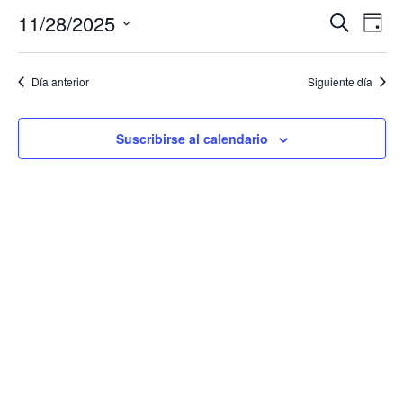
Nave
Na
11/28/2025
Buscar
Día
Selecciona
de
de
la
fecha.
vi
Día anterior
Siguiente día
búsq
de
y
Ev
Suscribirse al calendario
vista
de
Even