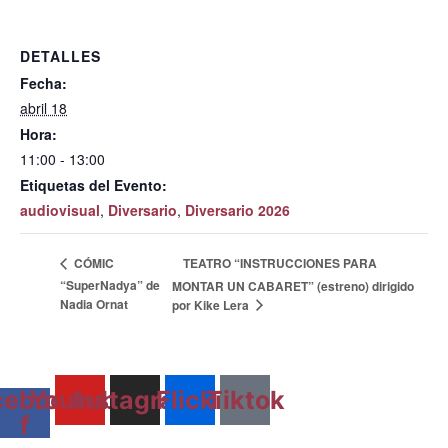
DETALLES
Fecha:
abril 18
Hora:
11:00 - 13:00
Etiquetas del Evento:
audiovisual
,
Diversario
,
Diversario 2026
TEATRO “INSTRUCCIONES PARA
CÓMIC
“SuperNadya” de
MONTAR UN CABARET” (estreno) dirigido
Nadia Ornat
por Kike Lera
cebook-
Youtube
Instagram
Flickr
Tiktok
f