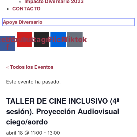
Impacto Diversario 2023
CONTACTO
Apoya Diversario
cebook-
Youtube
Instagram
Flickr
Tiktok
f
« Todos los Eventos
Este evento ha pasado.
TALLER DE CINE INCLUSIVO (4ª
sesión). Proyección Audiovisual
ciego/sordo
abril 18 @ 11:00
-
13:00