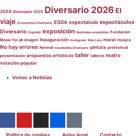
Diversario 2026
El
2024
Diversario 2025
viaje
espectáculos
ESDA
espectáculo
Encuentros Diversario
exposición
Diversario
Fundación
Espiello
festivales accesibles
Inauguración
mural
Music for all
imagen
música
Instagram
Kike Lera
No hay errores
pintura
Normal
prefestival
novedades Diversario
taller
teatro
propuestas artísticas
presentación
talleres
votación popular
Volver a Noticias
Política de cookies
Aviso legal
Contacto